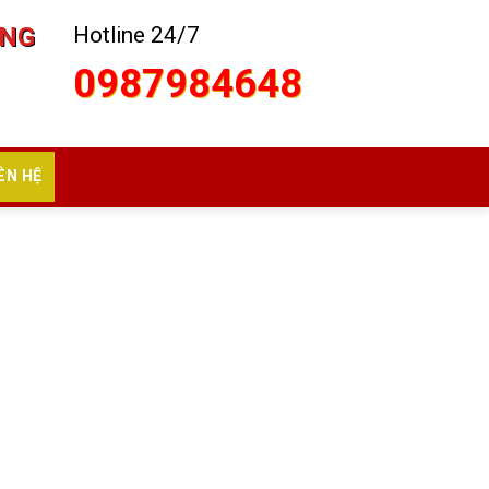
ÙNG
Hotline 24/7
0987984648
ÊN HỆ