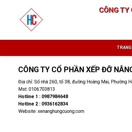
Skip
CÔNG TY 
to
content
TRANG
CÔNG TY CỔ PHẦN XẾP ĐỠ NÂN
Địa chỉ: Số nhà 260, tổ 38, đường Hoàng Mai, Phường 
Mst: 0106703813
Hotline 1 :
0987984648
Hotline 2 :
0936162834
Website: xenanghungcuong.com