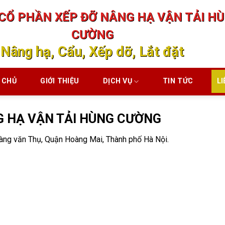
CỔ PHẦN XẾP ĐỠ NÂNG HẠ VẬN TẢI H
CƯỜNG
Nâng hạ, Cẩu, Xếp dỡ, Lắt đặt
 CHỦ
GIỚI THIỆU
DỊCH VỤ
TIN TỨC
LI
G HẠ VẬN TẢI HÙNG CƯỜNG
Hàng văn Thụ, Quận Hoàng Mai, Thành phố Hà Nội.